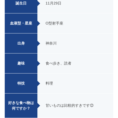
誕生日
11月29日
血液型・星座
O型射手座
出身
神奈川
趣味
食べ歩き、読者
特技
料理
好きな食べ物は
甘いものは比較的すきです😊
何ですか？